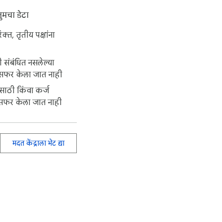
ुमचा डेटा
िक्त, तृतीय पक्षांना
त्पादनाच्या संशोधनास 
ू शकता.

ी संबंधित नसलेल्या
ान्सफर केला जात नाही
ॅक करा आणि उत्पादनांच्या 
यासाठी किंवा कर्ज
ुलभ करते आणि आपल्याला 
ान्सफर केला जात नाही
 गेम-चेंजर आहे. 
मदत केंद्राला भेट द्या
णि प्रक्रिया करण्यास 
ा व्यवसाय पुढील स्तरावर 