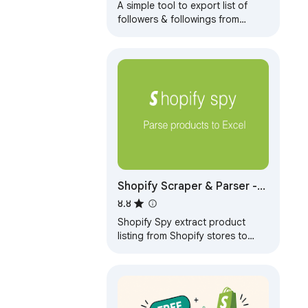
A simple tool to export list of
followers & followings from
Instagram, one click to csv.
Shopify Scraper & Parser -
Shopify Spy
४.४
Shopify Spy extract product
listing from Shopify stores to
CSV and Excel