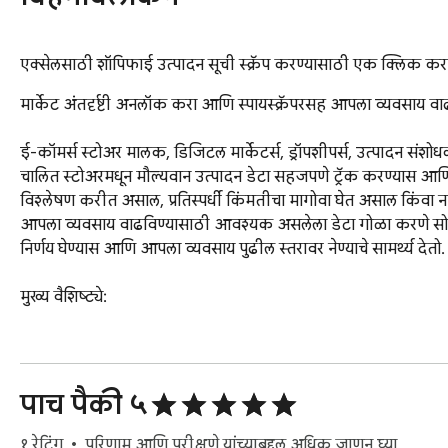
एक्सेलसाठी शॉपिफाई उत्पादन सूची स्क्रॅप करण्यासाठी एक क्लिक कर
मार्केट अंतर्दृष्टी अनलॉक करा आणि स्पायस्क्रॅपरसह आपला व्यवसाय वाढ
ई-कॉमर्स स्टोअर मालक, डिजिटल मार्केटर्स, ड्रॉपशीपर्स, उत्पादन स
चालित स्टोअरमधून मौल्यवान उत्पादन डेटा सहजपणे ट्रॅक करण्यास आणि काढ
विश्लेषण करीत असाल, प्रतिस्पर्धी किंमतीचा मागोवा घेत असाल किंवा नवी
आपला व्यवसाय वाढविण्यासाठी आवश्यक असलेला डेटा गोळा करणे सोपे होते.
निर्णय घेण्यास आणि आपला व्यवसाय पुढील स्तरावर नेण्याचे सामर्थ्य दे
मुख्य वैशिष्ट्ये:

Minutes मिनिटांत हजारो उत्पादने काढू शकतात

Collection विशिष्ट संग्रहात फिल्टर

Product सर्व उत्पादन प्रतिमांसाठी एक-क्लिक डाउनलोड करा

पाच पैकी ५
C सीएसव्हीला सर्व संग्रहांसाठी एक-क्लिक निर्यात

Come सर्व उत्पादन प्रतिमा सीएसव्हीमध्ये जोडल्या गेल्या आहेत

१ रेटिंग
परिणाम आणि परीक्षणे यांच्याबद्दल अधिक जाणून घ्या.