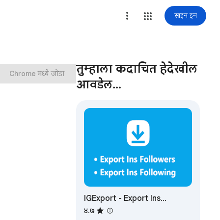
साइन इन
तुम्हाला कदाचित हेदेखील
Chrome मध्ये जोडा
आवडेल…
IGExport - Export Ins
Followers free
४.७