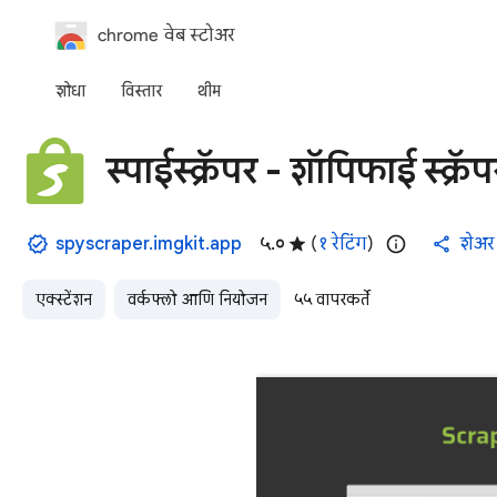
chrome वेब स्टोअर
शोधा
विस्तार
थीम
स्पाईस्क्रॅपर - शॉपिफाई स्क्र
spyscraper.imgkit.app
५.०
(
१ रेटिंग
)
शेअर
एक्स्टेंशन
वर्कफ्लो आणि नियोजन
५५ वापरकर्ते