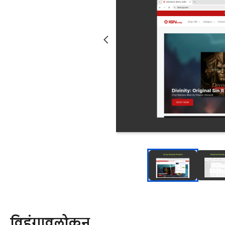
विहंगावलोकन