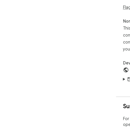
Fla
Non
Thi
con
con
you
Dev
Su
For
ope