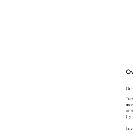
Ov
One
Tur
mos
and
(っ◔◡
Lov