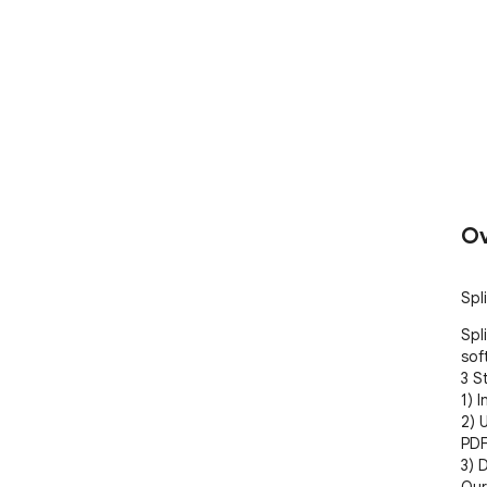
Ov
Spli
Spli
sof
3 S
1) 
2) 
PDF 
3) 