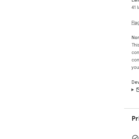
41 
Fla
Non
Thi
con
con
you
Dev
Pr