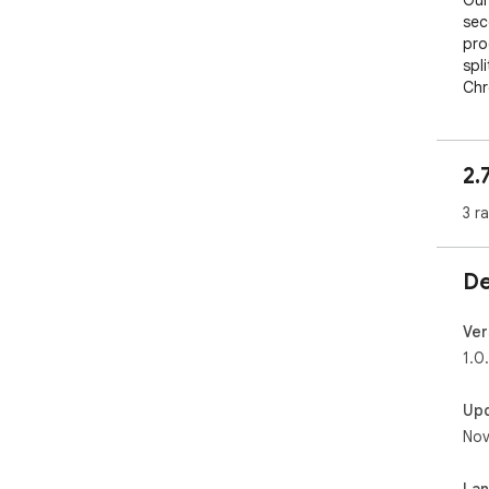
Our 
sec
pro
spl
Chr
Dis
Goo
tea
2.
Goo
ext
3 r
by,
Inc.
De
Ver
1.0
Up
Nov
La