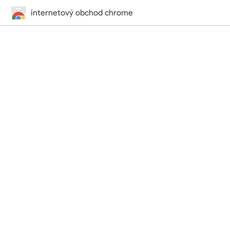
internetový obchod chrome