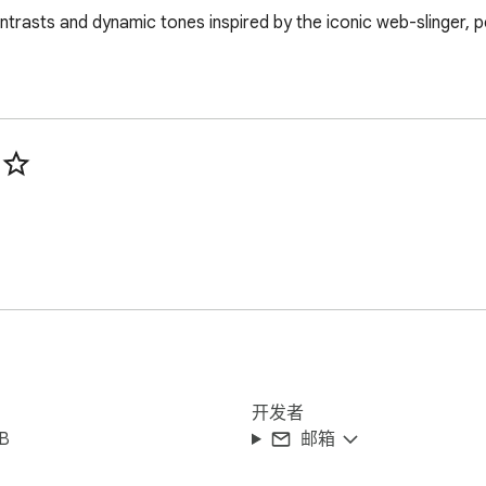
rasts and dynamic tones inspired by the iconic web-slinger, per
开发者
iB
邮箱