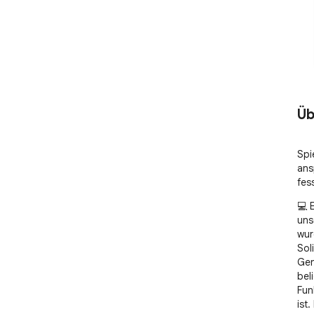
Üb
Spi
ans
fes
💻 
uns
wur
Soli
Gen
bel
Fun
ist