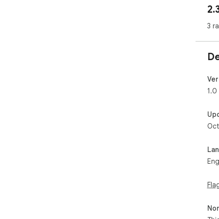
2.
3 r
De
Ver
1.0
Up
Oct
La
Eng
Fla
Non