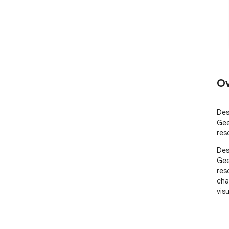
Ov
Des
Gee
res
Des
Gee
res
cha
vis