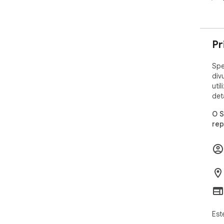
Pr
Spe
div
uti
det
O S
rep
Est