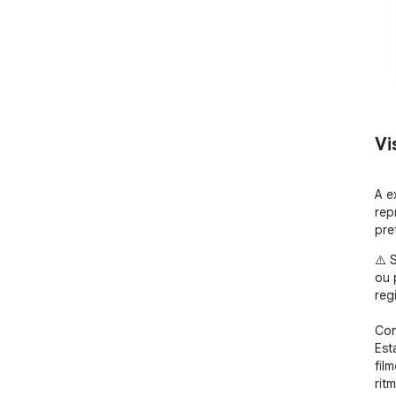
Vi
A e
rep
pre
⚠️ 
ou 
reg
Con
Est
fil
ritm