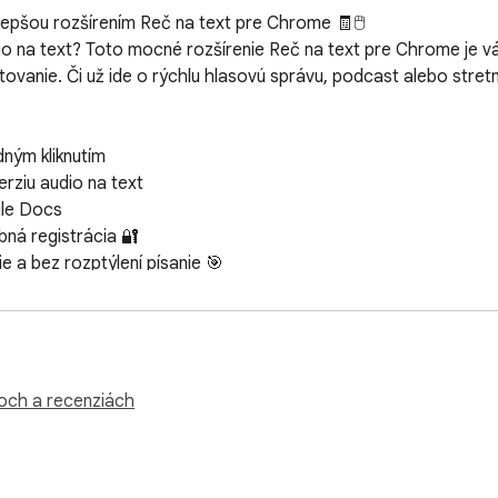
lepšou rozšírením Reč na text pre Chrome 🧾🖱️  

io na text? Toto mocné rozšírenie Reč na text pre Chrome je v
ktovanie. Či už ide o rýchlu hlasovú správu, podcast alebo stret
ie a bez rozptýlení písanie 🎯  

 

koch a recenziách
iadne zmätky — len mocný softvér Reč na text 💪  
