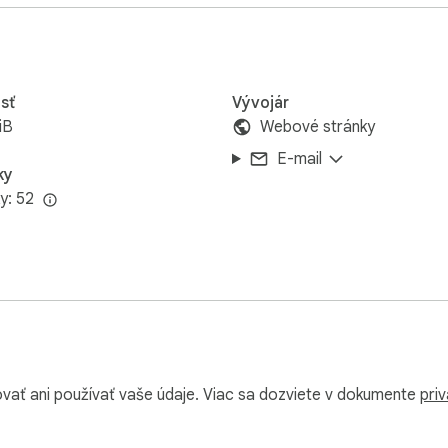
sť
Vývojár
ný podnikateľ, tento nástroj šetrí hodiny každý týždeň ⏳  

iB
Webové stránky
ie  

E-mail
 na text pomocou:  

ky
úbory s neuveriteľnou presnosťou pomocou automatického rozpo
y: 52
ento nástroj Reč na text podporuje:  

vať ani používať vaše údaje. Viac sa dozviete v dokumente
priv
retnutia a medzinárodných tvorcov obsahu 🌐  
