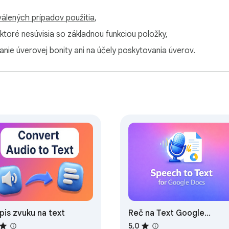
álených prípadov použitia
,
edným kliknutím 🖱️  

 ktoré nesúvisia so základnou funkciou položky,
anie úverovej bonity ani na účely poskytovania úverov.
prepisovať audio na text  

text z prednášok 📚  

vanie počas práce 💼  

e titulky 🎙️  

tivitu 🧠  

vať, prepisovať  

 to kompletná aplikácia na prepisovanie:  

  

pis zvuku na text
Reč na Text Google
Dokumenty
5,0