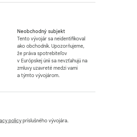
Neobchodný subjekt
Tento vývojár sa neidentifikoval
ako obchodník. Upozorňujeme,
že práva spotrebiteľov
znávania reči 🤖  

v Európskej únii sa nevzťahujú na
zmluvy uzavreté medzi vami
a týmto vývojárom.
acy policy
príslušného vývojára.