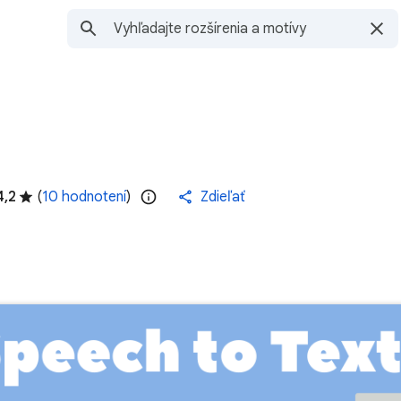
4,2
(
10 hodnotení
)
Zdieľať