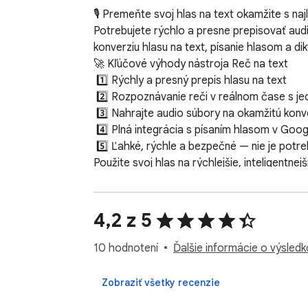
🎙️ Premeňte svoj hlas na text okamžite s naj
Potrebujete rýchlo a presne prepisovať aud
konverziu hlasu na text, písanie hlasom a di
🚀 Kľúčové výhody nástroja Reč na text  

 1️⃣ Rýchly a presný prepis hlasu na text  

 2️⃣ Rozpoznávanie reči v reálnom čase s jedným kliknutím  

 3️⃣ Nahrajte audio súbory na okamžitú konverziu audio na text  

 4️⃣ Plná integrácia s písaním hlasom v Google Docs  

 5️⃣ Ľahké, rýchle a bezpečné — nie je potrebná registrácia 🔐  

Použite svoj hlas na rýchlejšie, inteligentnejš
🎧 Ako to funguje – Jednoducho a efektívne 
 ➤ Kliknite na ikonu mikrofónu a začnite hovoriť 🎙️  

 ➤ Sledujte, ako sa vaše slová menia na text v reálnom čase 📝  

4,2 z 5
 ➤ Nahrajte audio súbor na konvertor textu pre dlhšie nahrávky  

 ➤ Kopírujte, exportujte alebo upravujte svoj obsah na mieste  

10 hodnotení
Ďalšie informácie o výsled
 ➤ Použite písanie hlasom v Google Docs ako profesionál 💼  

Je to také jednoduché. Žiadny neporiadok, ž
Zobraziť všetky recenzie
💡 Prípadové použitia, ktoré uľahčujú život  
