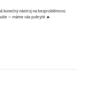
áš konečný nástroj na bezproblémovú 
nutie — máme vás pokryté 🔥  
