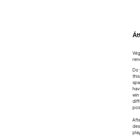
Át
Vég
ren
Do 
thi
spa
hav
win
dif
pos
Aft
des
pla
int