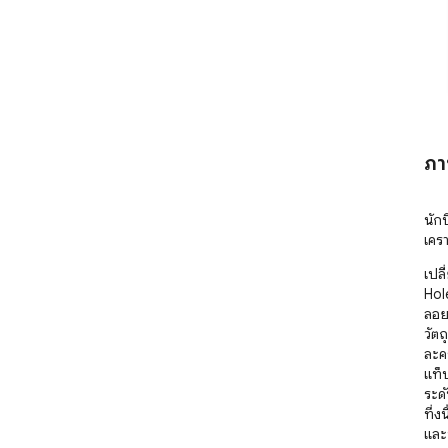
ภา
นัก
เคร
เปล
Hole
ลอยไ
วัตถ
ละคร
แท็
ระด
ทึ่
และ