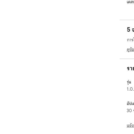
เดส
5 
การ
ดูข้
รา
รุ่น
1.0
อัปเ
30 
แจ้ง