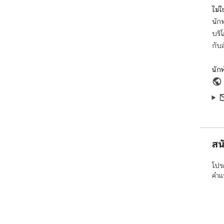
ไม่ใช่
นักพ
บริ
กับ
นัก
สน
โปร
คำแ