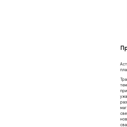
Пр
Аст
пла
Тра
тем
при
ужа
раз
маг
све
нов
сва