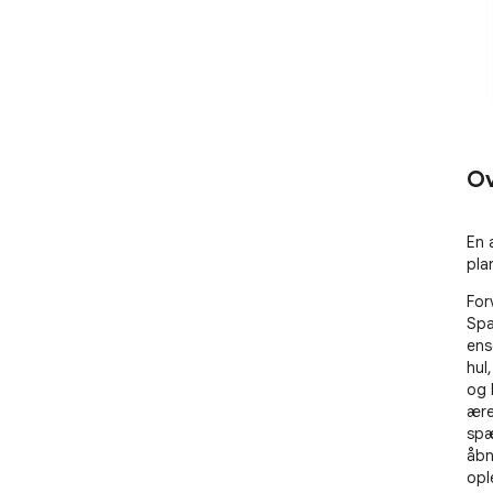
Ov
En 
pla
For
Spa
ens
hul
og 
ære
spæ
åbn
opl