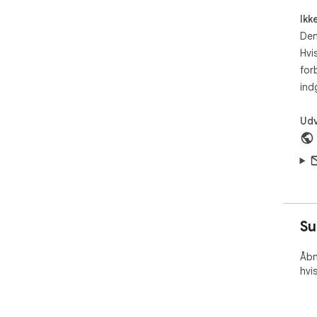
Ikk
Den
Hvi
for
ind
Udv
Su
Åbn
hvi