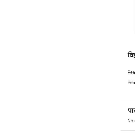
वि
Pea
Pea
पा
No 