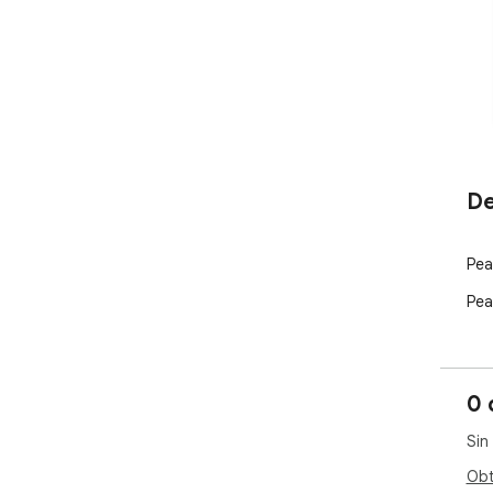
De
Pea
Pea
0 
Sin
Obt