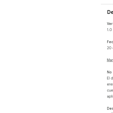
De
Ver
1.0
Fec
20 
Mar
No 
El 
ere
cue
apl
Des