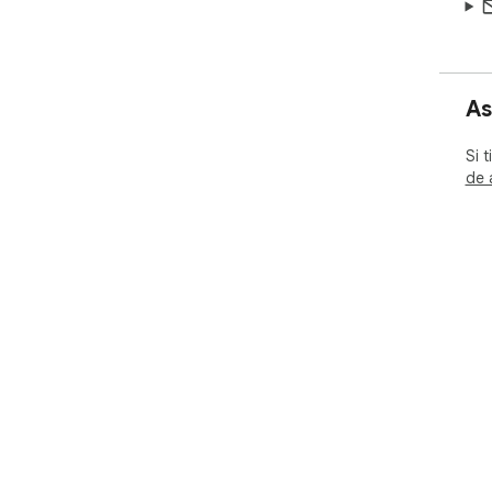
As
Si 
de 