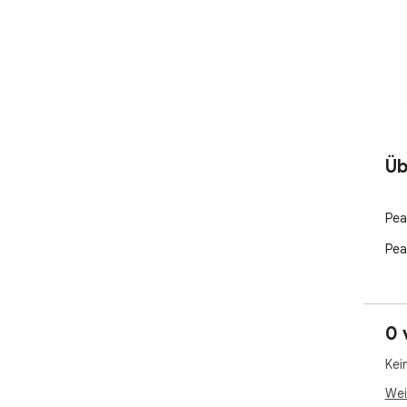
Üb
Pea
Pea
0 
Kei
Wei