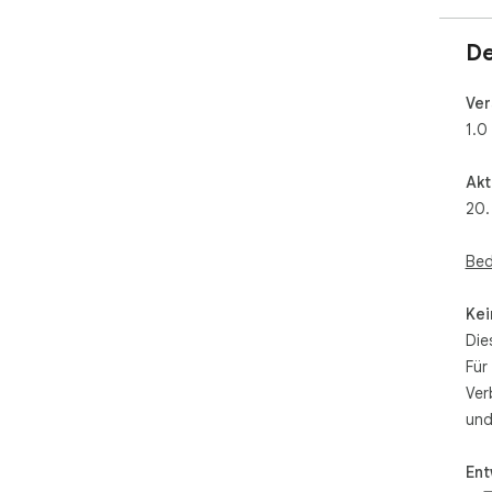
De
Ver
1.0
Akt
20.
Bed
Kei
Die
Für
Ver
und
Ent