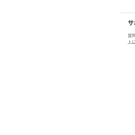
サ
質
ト