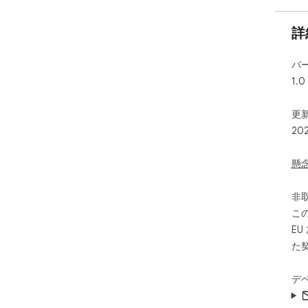
詳
バ
1.0
更新
20
懸
非
こ
E
た
デ