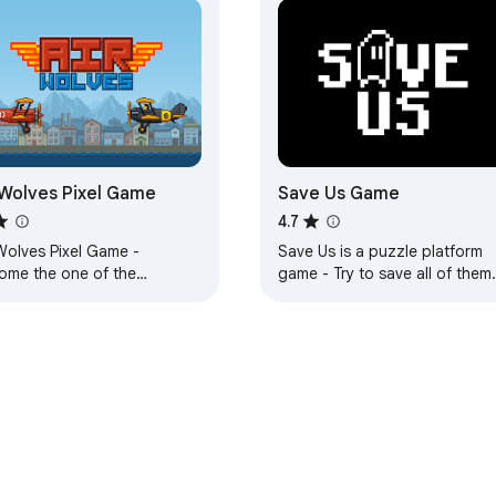
 Wolves Pixel Game
Save Us Game
4.7
Wolves Pixel Game -
Save Us is a puzzle platform
ome the one of the
game - Try to save all of them
endary Air Wolves and
to pass the level
nge the outcome of the
t World War in the sky.