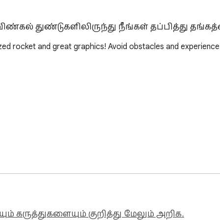
ிண்கல் துண்டுகளிலிருந்து நீங்கள் தப்பித்து தங்கத
zed rocket and great graphics! Avoid obstacles and experience 
 (and more requests will be added)! Space Adventure Game exten
share your thoughts and problems.
ும் கருத்துகளையும் குறித்து மேலும் அறிக.