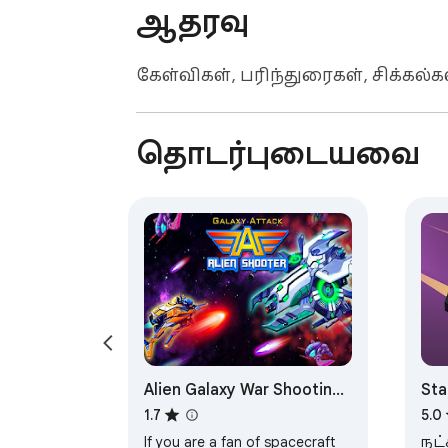
ஆதரவு
கேள்விகள், பரிந்துரைகள், சிக்
தொடர்புடையவை
Alien Galaxy War Shooting
Sta
Game
1.7
5.0
If you are a fan of spacecraft
நட்