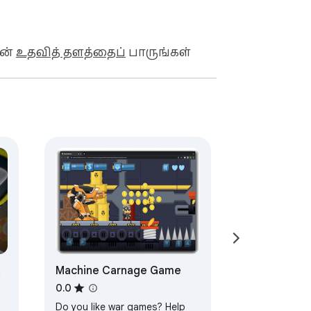
ின்
உதவித் தளத்தைப்
பாருங்கள்
Machine Carnage Game
0.0
Do you like war games? Help