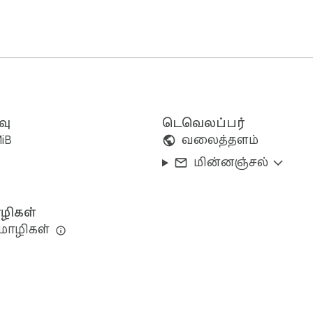
வு
டெவெலப்பர்
MiB
வலைத்தளம்
மின்னஞ்சல்
ிகள்
மொழிகள்