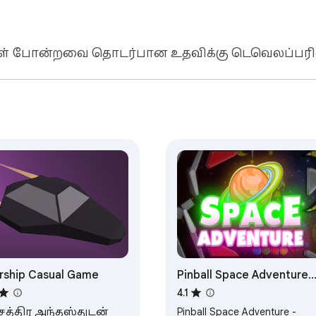
கல்கள் போன்றவை தொடர்பான உதவிக்கு டெவெலப்பர
rship Casual Game
Pinball Space Adventure
Game
4.1
சத்திர அந்தஸ்துடன்
Pinball Space Adventure -