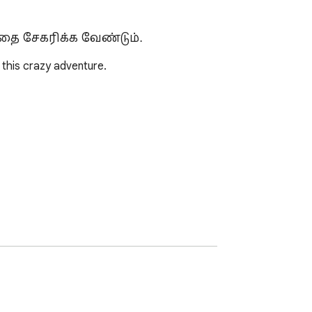
்தை சேகரிக்க வேண்டும்.
this crazy adventure.

sion does not contain any hidden ads.
