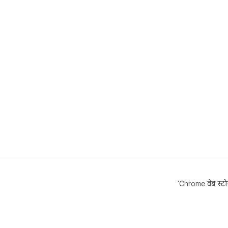
'Chrome वेब स्टोर