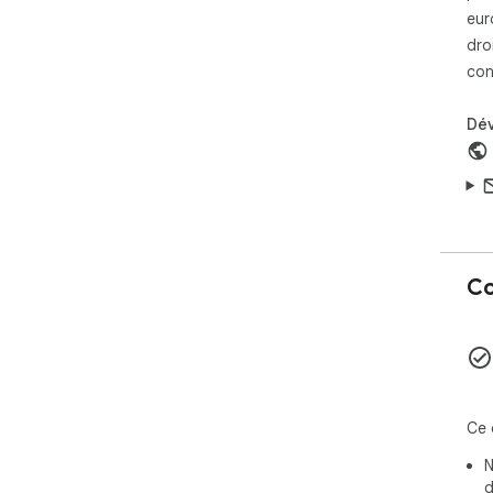
eur
dro
con
Dé
Co
Ce 
N
d