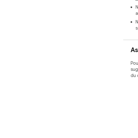
N
a
N
s
As
Pou
sug
du 