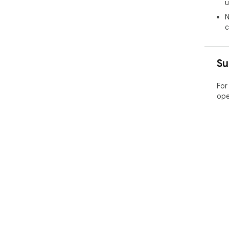
u
N
c
Su
For
ope