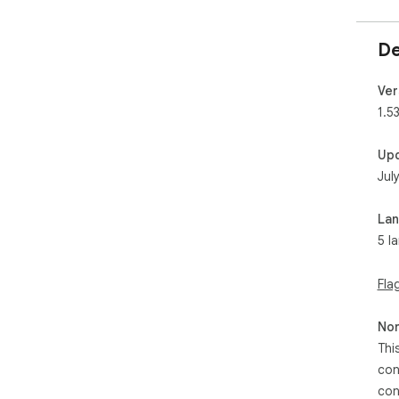
De
Ver
1.5
Up
Jul
La
5 l
Fla
Non
Thi
con
con