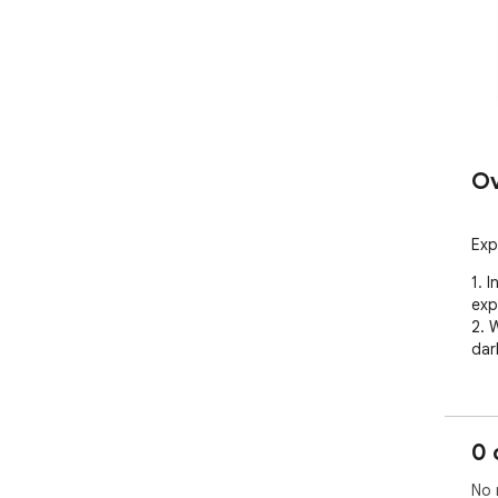
Ov
Exp
1. I
exp
2. 
dar
0 
No 