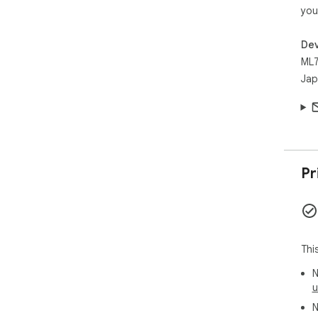
you
Dev
ML7
Jap
Pr
Thi
N
u
N