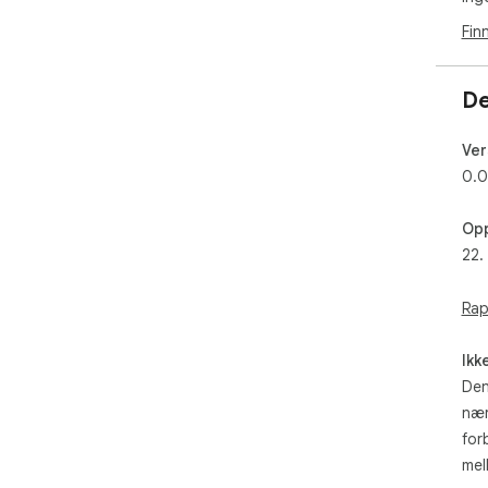
Fin
De
Ver
0.0
Opp
22.
Rap
Ikk
Den
nær
for
mel