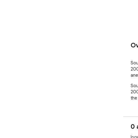
Ov
Sou
200
ane
Sou
200
the
0 
Ing