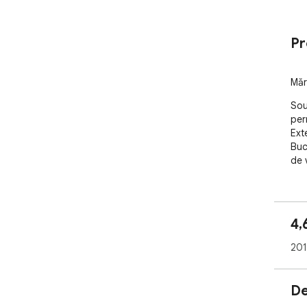
Pr
Mări
Sou
per
Ext
Buc
de 
4,
201
De