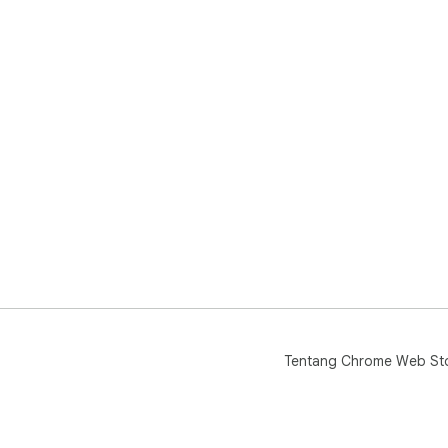
Web
hizm
★ Y
paz
Tentang Chrome Web St