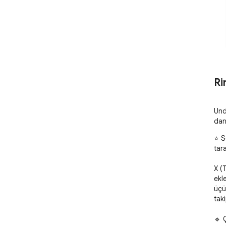
Ri
Und
dan
⭐ S
tara
X (
ekl
üçü
tak
🔹 