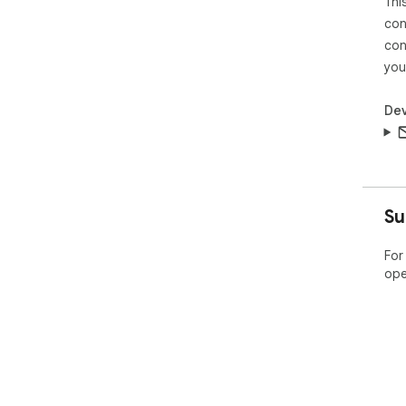
Thi
con
con
you
Dev
Su
For
ope