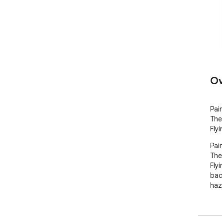
Ov
Pain
The
Fly
Pain
The
Fly
bac
haz