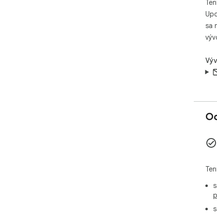
Ten
Upo
sa 
výv
Výv
Oc
Ten
s
p
s