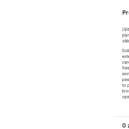
Pr
Užit
ply
záb
Sol
ext
car
fre
wor
pas
to p
bro
ope
The
gam
enj
0 
pla