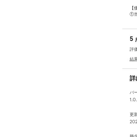
【使
①
②
③
イ
5
ム
評
【設
本
結
選
を
へ
詳
な
れ
バ
ま
1.0
【注
・
更新
任
20
・
て
懸
・