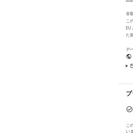
せ
・T
非
用
こ
E
た
デ
プ
こ
い