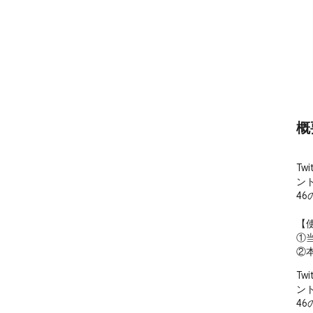
概
Tw
ン
4
【使
①
②
Tw
ン
4