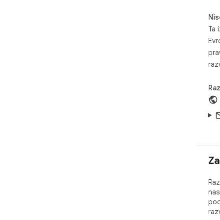
ome
Nis
▬▬
Ta i
● S
Evr
odo
pla
pra
zna
razv
Raz
Za
Raz
nas
pod
raz