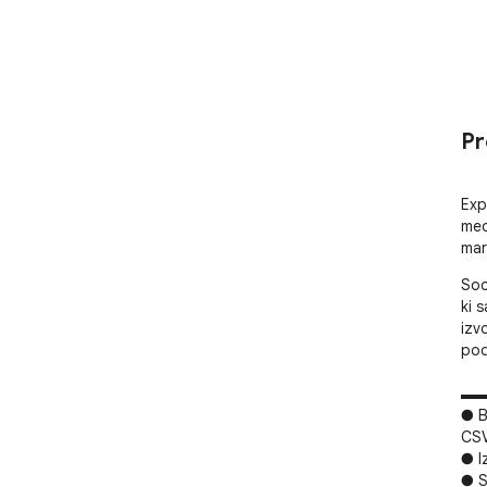
Pr
Exp
med
mar
Soc
ki s
izv
pod
▬▬
● B
CSV
● I
● S