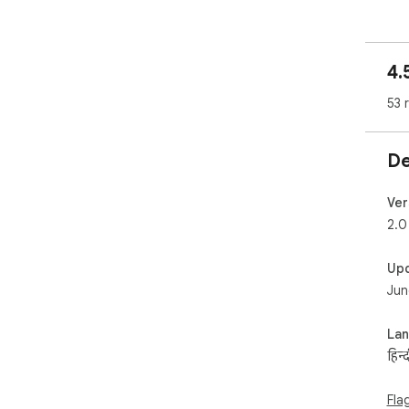
4.
53 
De
Ver
2.0
Up
Jun
La
हिन्द
Fla