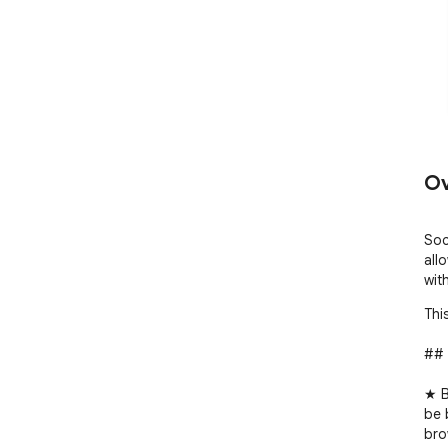
Ov
Soc
all
wit
Thi
## 
★ B
be 
bro