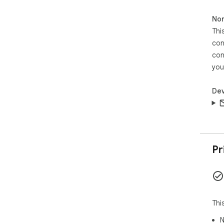
Non
Thi
con
con
you
Dev
Pr
Thi
N