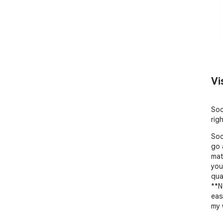
Vi
Soc
rig
Soc
go 
mat
you
qua
**N
eas
my 