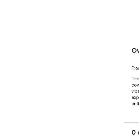
Ov
Fro
"Im
cov
vib
exp
ent
0 