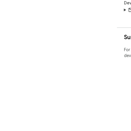
Dev
Su
For
dev