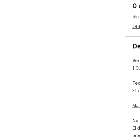
0 
Sin
Obt
De
Ver
1.0
Fec
31 
Mar
No 
El 
ere