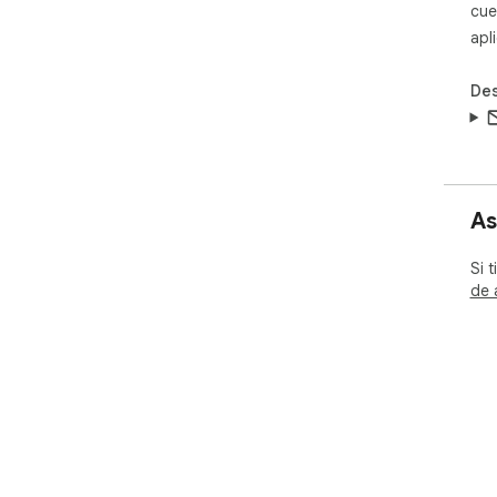
cue
apl
Des
As
Si 
de 