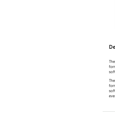
De
The
for
sof
The
for
sof
eve