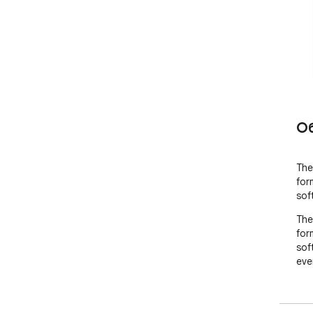
О
The
for
sof
The
for
sof
eve