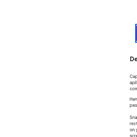
De
Cap
apí
com
Han
pas
Sna
rec
on 
scr