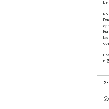
acr
Den
100
No 
remo
Est
Cap
ope
Req
Eur
(fr
los
que
Ope
ext
Des
Pr