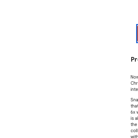
Pr
Now
Chr
int
Sna
tha
6x 
is 
the
col
wit