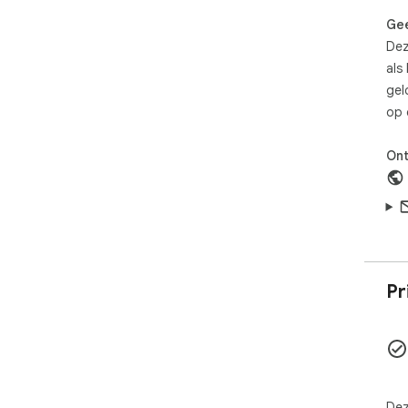
Gee
Dez
als
gel
op 
Ont
Pr
Dez