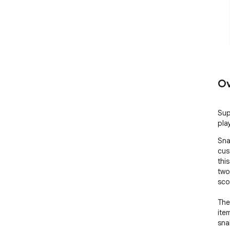
Ov
Sup
pla
Sna
cus
thi
two
sco
The
item
sna