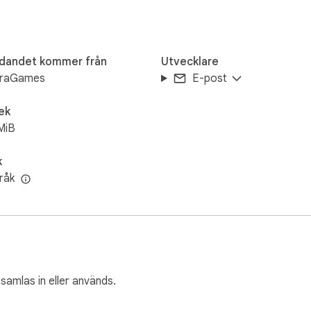
udandet kommer från
Utvecklare
raGames
E-post
ek
MiB
k
råk
 samlas in eller används.