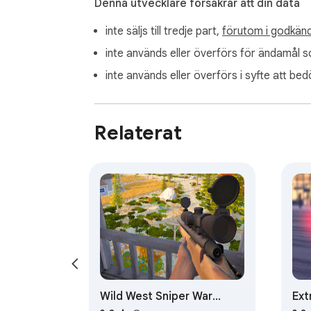
Denna utvecklare försäkrar att din data
inte säljs till tredje part,
förutom i godkänd
inte används eller överförs för ändamål so
inte används eller överförs i syfte att bed
Relaterat
Wild West Sniper War
Ext