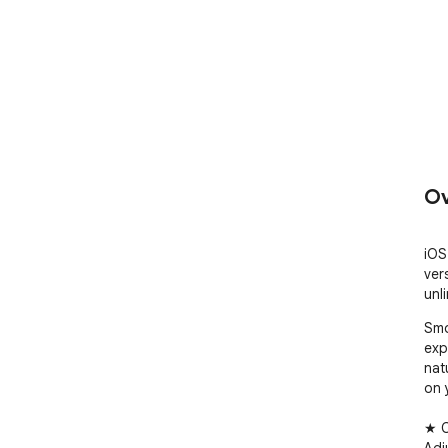
Ov
iOS
ver
unl
Smo
exp
nat
on 
★ C