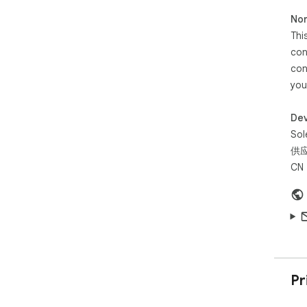
• Li
Non
• W
Thi
Pri
con
scr
con
you
Dev
Sol
供应
CN
Pr