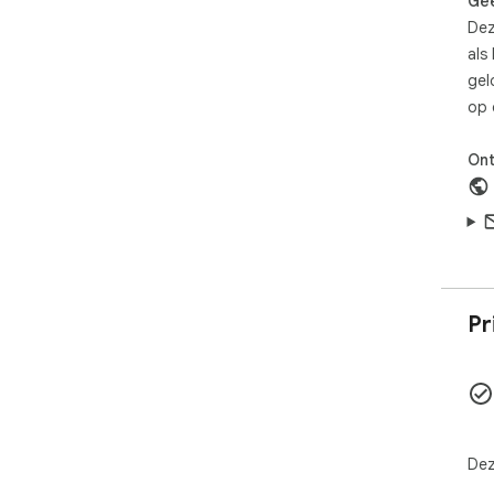
Gee
Dez
als
gel
op 
Ont
Pr
Dez