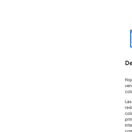
De
Hoj
ven
col
Las
red
col
pri
int
com