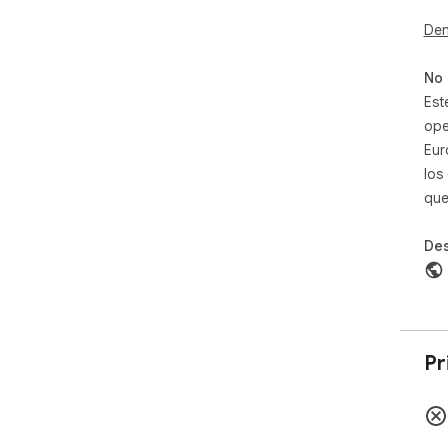
*  
*  
Den
Gmai
*  
No 
de 
Est
*  
ope
Eur
los
que
Des
Pr