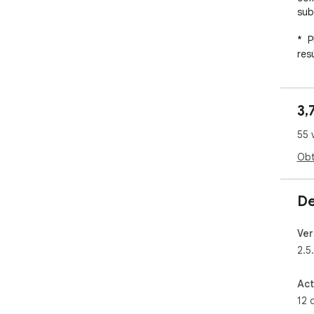
sub
*  
res
pri
*  
pre
3,
fac
*  
55 
ele
act
Obt
*  
y v
*  
De
*  
Ver
Int
2.5.
Goo
*  
Act
Dri
12 
Exc