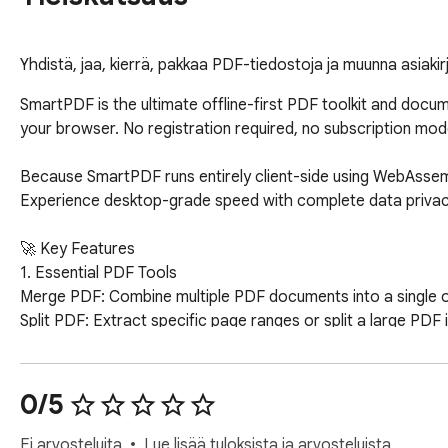
Yhdistä, jaa, kierrä, pakkaa PDF-tiedostoja ja muunna asiakirj
SmartPDF is the ultimate offline-first PDF toolkit and docum
your browser. No registration required, no subscription mod
Because SmartPDF runs entirely client-side using WebAssembl
Experience desktop-grade speed with complete data privacy
🚀 Key Features

1. Essential PDF Tools

Merge PDF: Combine multiple PDF documents into a single organ
Split PDF: Extract specific page ranges or split a large PDF i
Rotate PDF: Fix upside-down or sideways pages in seconds.
Compress PDF: Reduce PDF file sizes for easy email sharing w
Image to PDF Converter: Instantly convert JPG, PNG, and 
0/5
2. Local Document & Image Converter

Quickly convert files between popular formats directly on y
Ei arvosteluita
Lue lisää tuloksista ja arvosteluista.