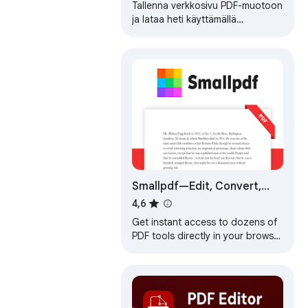
Tallenna verkkosivu PDF-muotoon
ja lataa heti käyttämällä
muunninta. Täydellinen offline-
lukuun ja jakamiseen.
Smallpdf—Edit, Convert,
Compress, & AI Summarize
4,6
PDF
Get instant access to dozens of
PDF tools directly in your browser
– no downloads, no switching
tabs.