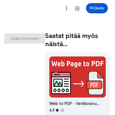
Kirjaudu
Saatat pitää myös
Lisää Chromeen
näistä…
Web to PDF - Verkkosivu
PDF-muotoon
4,8