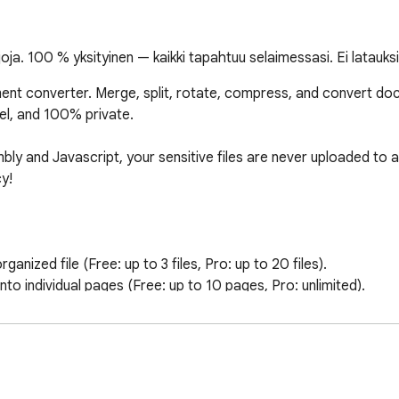
oja. 100 % yksityinen — kaikki tapahtuu selaimessasi. Ei latauksi
ent converter. Merge, split, rotate, compress, and convert docu
el, and 100% private.

y and Javascript, your sensitive files are never uploaded to a
!

ized file (Free: up to 3 files, Pro: up to 20 files).

nto individual pages (Free: up to 10 pages, Pro: unlimited).

 Rotate single pages or whole documents.

ithout losing readable quality.

WebP images into clean, standard PDF documents.

our computer:
