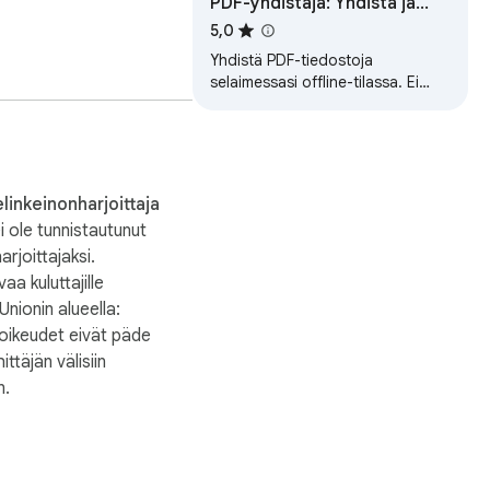
PDF-yhdistäjä: Yhdistä ja
järjestä PDF-sivut
5,0
Yhdistä PDF-tiedostoja
selaimessasi offline-tilassa. Ei
lähetyksiä, rajoituksia tai
vesileimoja.
linkeinonharjoittaja
i ole tunnistautunut
arjoittajaksi.
a kuluttajille
nionin alueella:
 oikeudet eivät päde
ittäjän välisiin
n.