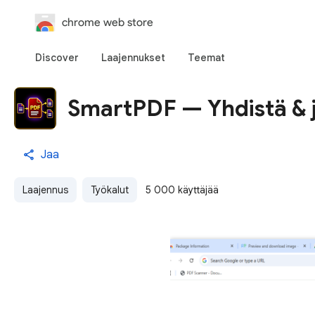
chrome web store
Discover
Laajennukset
Teemat
SmartPDF — Yhdistä & j
Jaa
Laajennus
Työkalut
5 000 käyttäjää