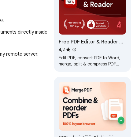
a.
ments directly inside 
Free PDF Editor & Reader —
Compress, Merge, Convert
4,2
ny remote server. 
PDFs · PDFly
Edit PDF, convert PDF to Word,
merge, split & compress PDF
files. Free PDF editor, reader, e-
sign & AI tools — all in one.