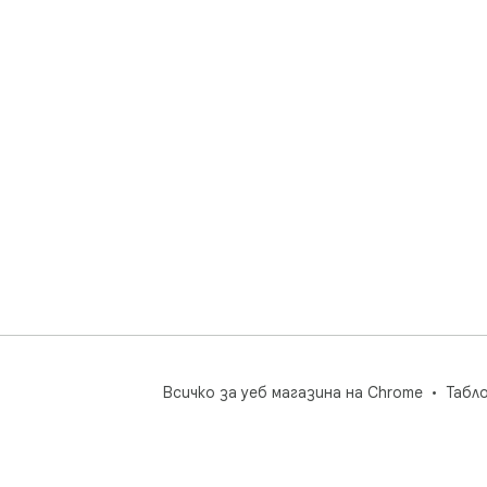
Man
sys
Всичко за уеб магазина на Chrome
Табл