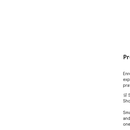
Pr
Enr
exp
pra
🛒 
Sho
Sma
and
one