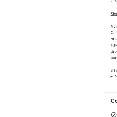
7 l
可
支持
Sig
多
Non
Ce 
pro
eur
dro
con
Dé
Co