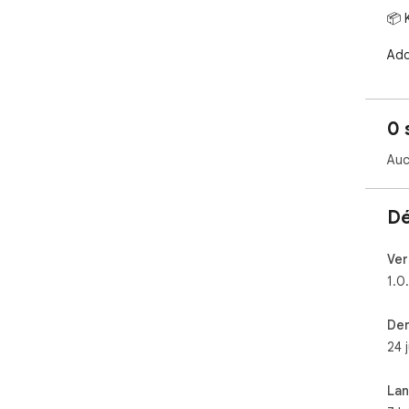
📦 
Add
Org
0 
Exp
Auc
Syn
Per
Dé
hunt

Ver
1.0
Sm
收
Der
24 
📦
支
La