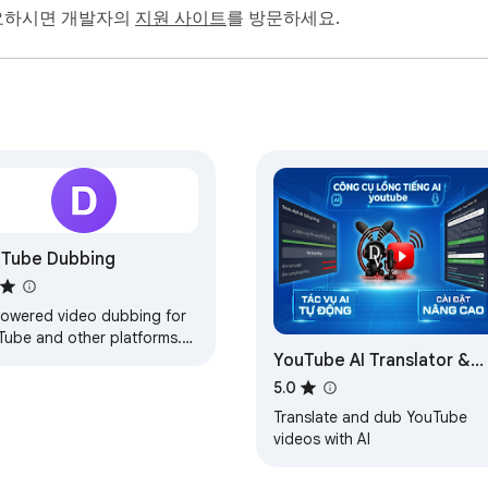
필요하시면 개발자의
지원 사이트
를 방문하세요.
Tube Dubbing
powered video dubbing for
Tube and other platforms.
YouTube AI Translator &
slate and dub videos in
-time.
Dubber (Lồng tiếng và Ph
5.0
đề)
Translate and dub YouTube
videos with AI