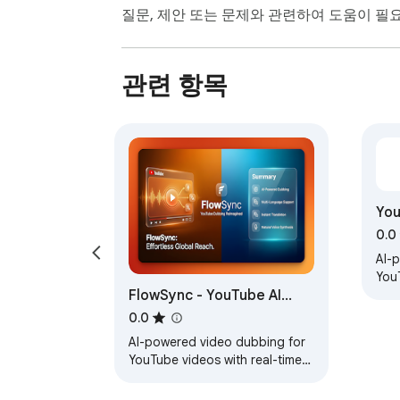
질문, 제안 또는 문제와 관련하여 도움이 
관련 항목
You
0.0
AI-
You
FlowSync - YouTube AI
Tran
real
Dubbing
0.0
AI-powered video dubbing for
YouTube videos with real-time
translation and voice synthesis