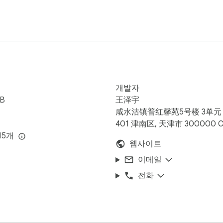
개 이상 보이스, 지역 억양(영어 미국/영국/호주/인도, 중국어, 스페인어
 모델

에서 더 정확하고 자연스럽고 문맥에 맞게

 사용량을 소모하지 않음

개발자
상이나 엽니다

iB
王泽宇
 엽니다

咸水沽镇普红馨苑5号楼 3单元
 바로 표시됩니다

401 津南区, 天津市 300000 
을 시작합니다

15개
웹사이트
이메일
 기능은 유료 구독(월 $5.90 또는 연 $55)으로 이용할 수 있습
전화
입니다. 환불 정책과 전체 약관은 smartdub.io에서 확인하세요.

작동합니다. 사용자의 검색 기록을 수집하지 않으며, 서비스와 무관