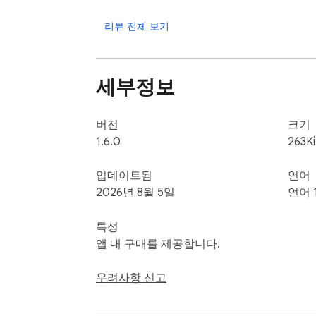
• 다단계 AI 더빙 — 50개 이상 언어, 30
• 스무스 더빙 — 월 500분, 고품질 AI 보이스

리뷰 전체 보기
• 이머시브 더빙 — 월 50분, 최상위 AI 보이스
• 고품질 AI 번역 — 인터뷰, 대화, 긴 영상
• 로컬 오디오 캐시 — 다시 재생하는 구간은
세부정보
• 우선 이메일 지원

★ 사용 방법

버전
크기
1. SmartDub를 설치하고 아무 YouTube 영
1.6.0
263K
2. SmartDub 아이콘을 클릭해 사이드 패널을
3. 목표 언어를 선택하면 이중 자막과 번역이
업데이트됨
언어
4. '더빙' 탭으로 전환해 원클릭으로 AI 더빙
2026년 8월 5일
언어 
★ 가격

특성
SmartDub 설치와 사용은 무료입니다. Pro
앱 내 구매를 제공합니다.
리되며, 판매자는 Google이 아닌 SmartDub
우려사항 신고
★ 개인정보 보호

SmartDub는 YouTube 페이지에서만 