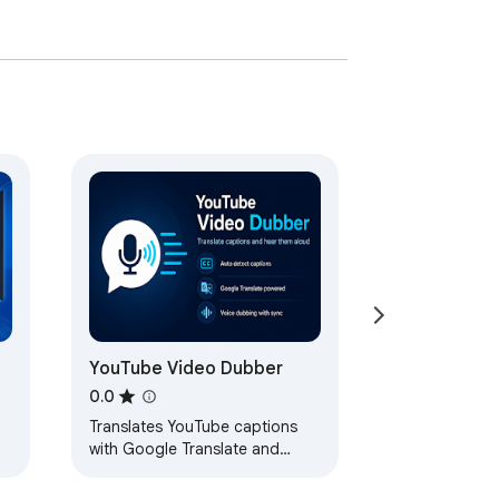
YouTube Video Dubber
ụ
0.0
Translates YouTube captions
with Google Translate and
reads them aloud in the
selected language.