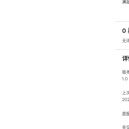
满
隐
行
0
使用
选中
无
据。
详
版
1.0
上
20
举
非