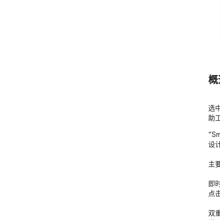
概
选
助
“S
设
主要
即
点
双