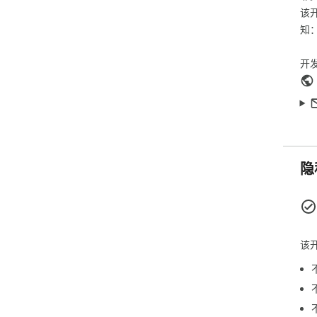
该
知
开
隐
该