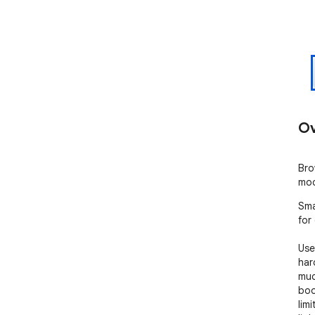
Ov
Bro
mod
Sma
for
Use
har
muc
boo
limi