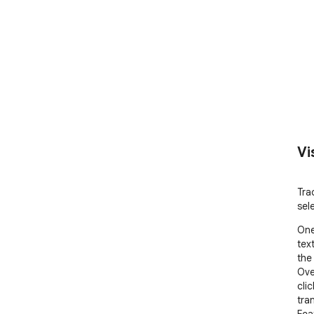
Vi
Tra
sel
One
text
the
Ove
cli
tran