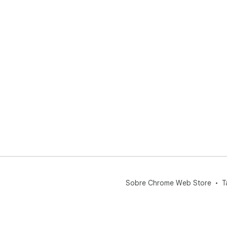
Sobre Chrome Web Store
T