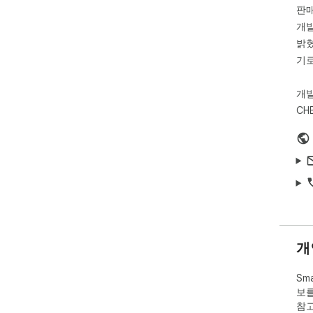
판
Dis
개발
밝혔
기로
개
CH
개
Sm
보를
참