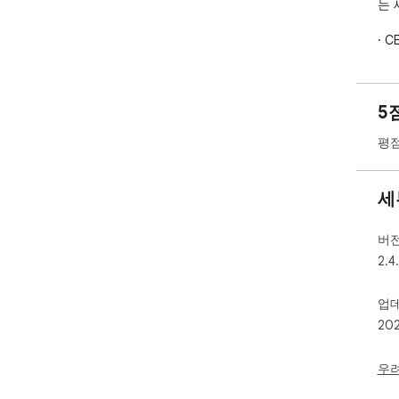
는 
· 
단어
· 
다시
5
· 
어들
평점
표시
로 
세
기에
이 
버
· 
2.4
· 
표시
업
· 
20
문법
우
📬 
Tel