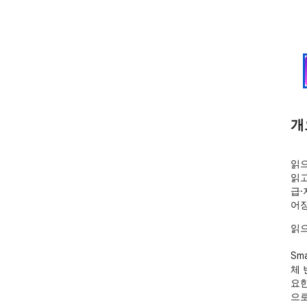
개
읽으
읽고
급·
어장
읽으
Sm
체 
요한
으로