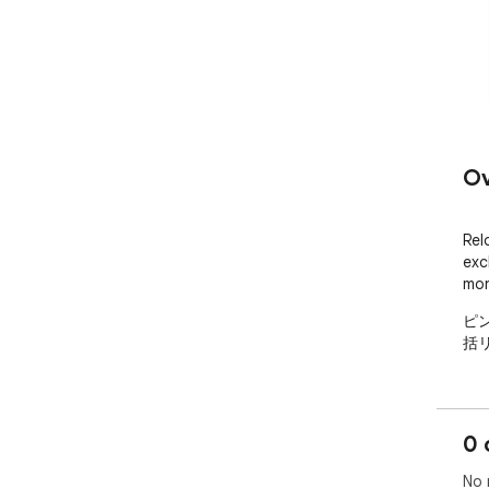
Ov
Rel
exc
mon
ピ
括
0 
No 